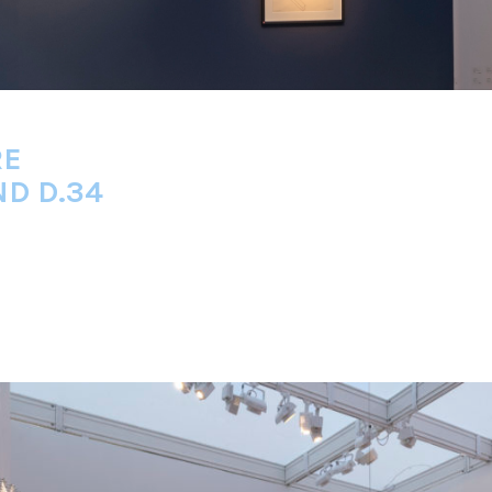
RE
ND D.34